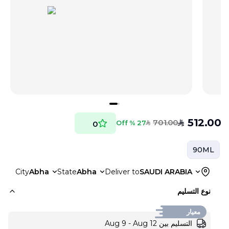
512.00
701.00
SAR
27 % Off
0
SAR
90ML
City
Abha
State
Abha
Deliver to
SAUDI ARABIA
نوع التسليم
معيار
التسليم بين Aug 9 - Aug 12