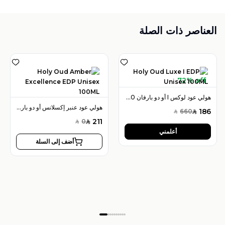
العناصر ذات الصلة
72% off
هولي عود لوكس I أو دو بارفان 100 مل للجنسين
هولي عود عنبر إكسلانس أو دو بارفان 100 مل للجنسين
186
660
SAR
SAR
211
0
SAR
SAR
أعلمني
أضف إلى السلة