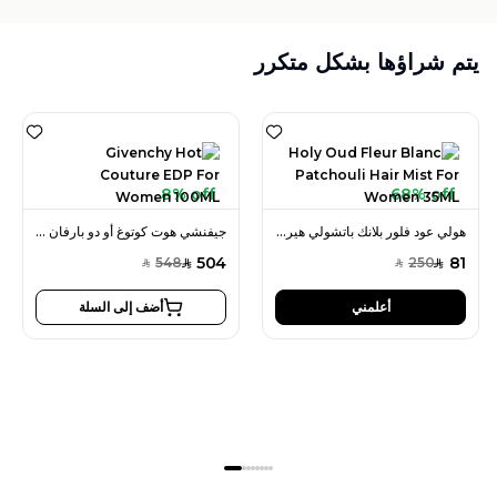
يتم شراؤها بشكل متكرر
8% off
68% off
هولي عود فلور بلانك باتشولي هير ميست 35 مل للنساء
جيفنشي هوت كوتوغ أو دو بارفان 100 مل للنساء
504
81
548
250
SAR
SAR
SAR
SAR
أعلمني
أضف إلى السلة