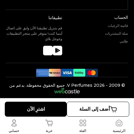
الحساب
تطبيقاتنا
قائمة الرغبات
قم بتنزيل تطبيقنا الآن وابق على اتصال
سلة المشتريات
أينما كنت! متوفر على متجر التطبيقات
وجوجل بلاي.
طلبي
©️ 2009 -
2026
V Perfumes.
جميع الحقوق محفوظة. بدعم من
أضف إلى السلة
اشترِ الآن
الرئيسية
الفئة
عربة
حسابي