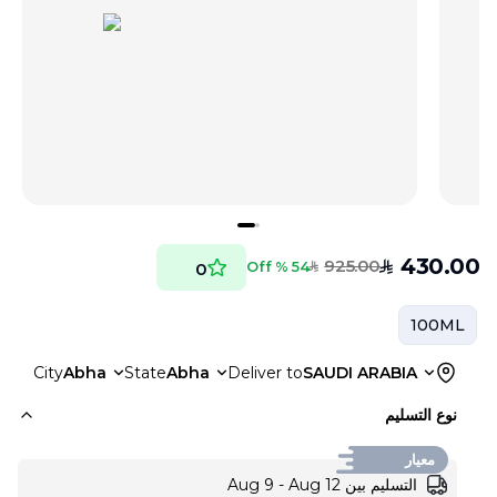
430.00
925.00
SAR
54 % Off
0
SAR
100ML
City
Abha
State
Abha
Deliver to
SAUDI ARABIA
نوع التسليم
معيار
التسليم بين Aug 9 - Aug 12