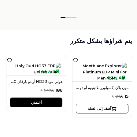
يتم شراؤها بشكل متكرر
66% off
82% off
هولي عود HO33 أو دو بارفان 100 مل للجنسين
مون بلان إكسبلورر بلاتينيوم أو دو بارفان ميني 4.5 مل للرجال
186
549
SAR
SAR
15
84
SAR
SAR
أعلمني
أضف إلى السلة