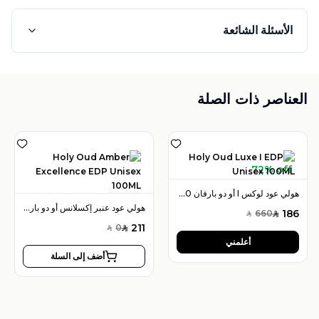
الأسئلة الشائعة
العناصر ذات الصلة
72% off
هولي عود لوكس I أو دو بارفان 100 مل للجنسين
هولي عود عنبر إكسلانس أو دو بارفان 100 مل للجنسين
186
660
SAR
SAR
211
0
SAR
SAR
أعلمني
أضف إلى السلة