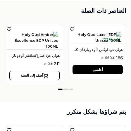
العناصر ذات الصلة
72% off
هولي عود لوكس I أو دو بارفان 100 مل للجنسين
هولي عود عنبر إكسلانس أو دو بارفان 100 مل للجنسين
186
660
SAR
SAR
211
0
SAR
SAR
أعلمني
أضف إلى السلة
يتم شراؤها بشكل متكرر