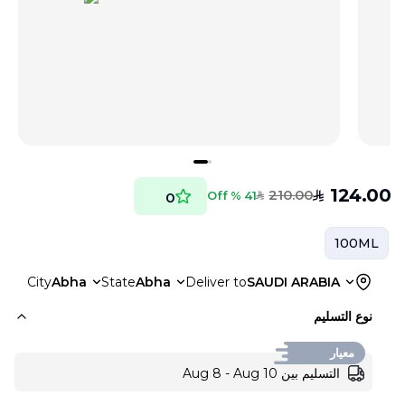
124.00
210.00
SAR
41 % Off
0
SAR
100ML
City
Abha
State
Abha
Deliver to
SAUDI ARABIA
نوع التسليم
معيار
التسليم بين Aug 8 - Aug 10