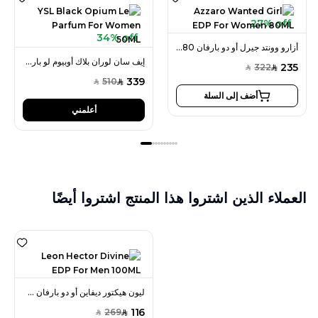
27% off
34% off
أزارو وونتد جيرل أو دو بارفان 80 مل للنساء
إيف سان لوران بلاك أوبيوم لو بارفان 50 مل للنساء
235
322
SAR
SAR
339
510
SAR
SAR
أضف إلى السلة
أعلمني
العملاء الذين اشتروا هذا المنتج اشتروا أيضًا
ليون هيكتور ديفاين أو دو بارفان 100 مل للرجال
116
269
SAR
SAR