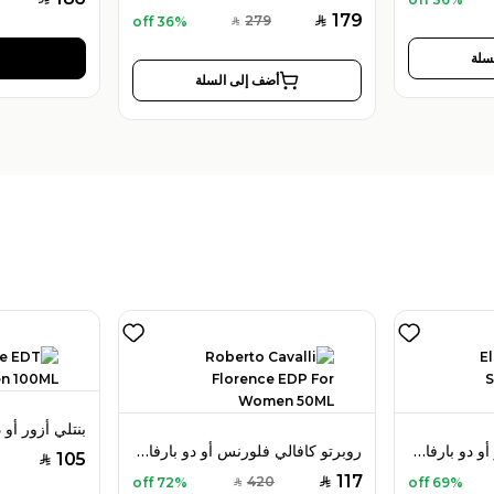
179
279
36% off
SAR
SAR
سلة
أضف إلى السلة
إليزابيث آردن سبليندور أو دو بارفان 125 مل للنساء
روبرتو كافالي فلورنس أو دو بارفان 50 مل للنساء
105
SAR
117
420
72% off
69% off
SAR
SAR