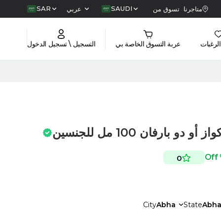
SAR
SAUDI
متاجرنا
تسوق من
عربي
الرغبات
عربة التسوق الخاصة بي
التسجيل \ تسجيل الدخول
 بارفان 100 مل للجنسين
0
City
Abha
State
Abh