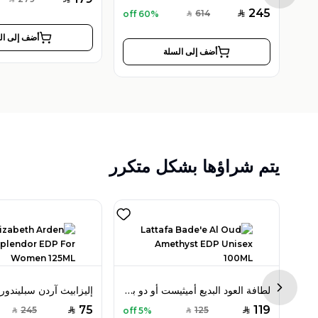
SAR
245
614
60% off
SAR
SAR
أضف إلى ال
أضف إلى السلة
يتم شراؤها بشكل متكرر
برادا لونا روسا أوشن أو دو بارفان 100 مل للرجال
لطافة العود البديع أميثيست أو دو بارفان 100 مل للجنسين
Next sl
75
119
245
125
5% off
SAR
SAR
SAR
SAR