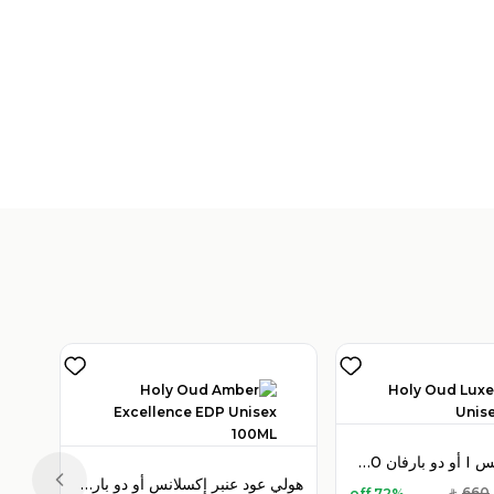
V
)
1
هولي عود لوكس I أو دو بارفان 100 مل للجنسين
هولي عود عنبر إكسلانس أو دو بارفان 100 مل للجنسين
Previous slide
660
72% off