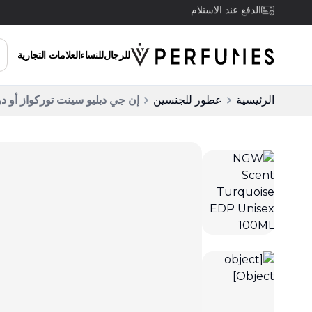
توصيل مجاني للطلبات التي تزيد عن 200 ريال سعودي
للرجال
للنساء
العلامات التجارية
الرئيسية
عطور للجنسين
إن جي دبليو سينت توركواز أو دو بارفان 100