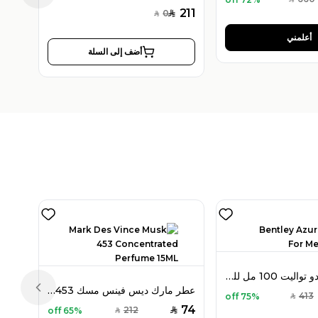
SAR
211
0
SAR
SAR
أعلمني
أضف إلى السلة
بنتلي أزور أو دو تواليت 100 مل للرجال
عطر مارك ديس فينس مسك 453 بارفان مركز 15 مل
Previous slide
413
75% off
SAR
74
212
65% off
SAR
SAR