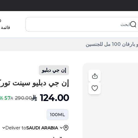
قائمة 
 مل للجنسين
إن جي دبليو
إن جي دبليو سينت توركواز أو دو
124.00
SAR
290.00
57 % Off
SAR
100ML
a
Deliver to
SAUDI ARABIA