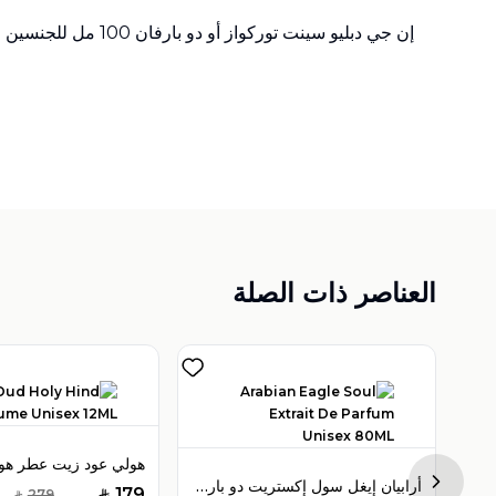
إن جي دبليو سينت توركواز أو دو بارفان 100 مل للجنسين
العناصر ذات الصلة
فيكتور هيلز تيمبتريس أو دو بارفان 100 مل للنساء
أرابيان إيغل سول إكستريت دو بارفان 80 مل للرجال
Next sl
179
279
SAR