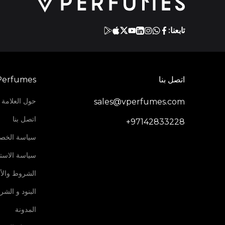
تابعنا:
اتصل بنا
Perfumes
حول العلامة ا
sales@vperfumes.com
اتصل بنا
+97142833228
سياسة الخص
سياسة الاستر
الشروط والأ
البنود و الش
المدونة