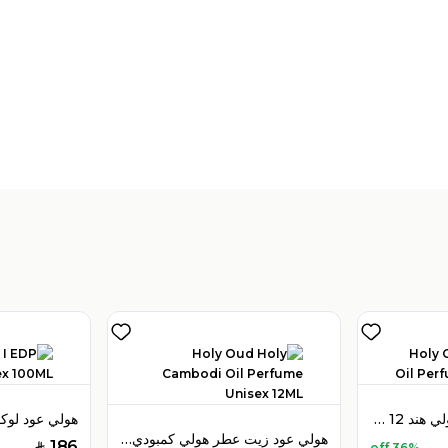
تباع بواسطة:
:
 Perfumes
4
(
هولي عود زيت عطر هولي هند 12 مل للجنسين
هولي عود زيت عطر هولي كمبودي 12 مل للجنسين
186
36% off
SAR