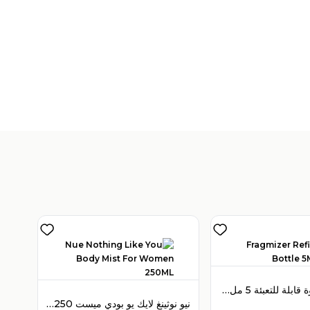
V
)
1
فراغمايزر عبوة قابلة للتعبئة 5 مل لون أسود
نيو نوثينغ لايك يو بودي ميست 250 مل للنساء