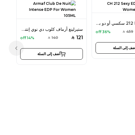
كارولينا هيريرا 212 سكسي أو دو بارفان 100 مل للنساء
ستيرلينغ أرماف كلوب دي نوي إنتنس أو دو بارفان 105 مل للنساء
459
36% off
SAR
121
140
14% off
SAR
SAR
ضف إلى السلة
Previous slide
أضف إلى السلة