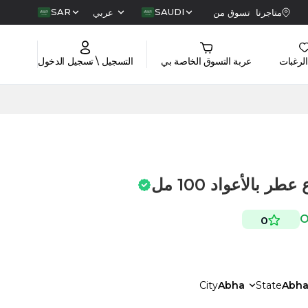
SAR
SAUDI
متاجرنا
تسوق من
عربي
الرغبات
عربة التسوق الخاصة بي
التسجيل \ تسجيل الدخول
 بالأعواد 100 مل
0
City
Abha
State
Abh