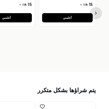
15
15
0
0
SAR
SAR
SAR
SAR
Next sl
أعلمني
أعلمني
فراغمايزر عبوة قابلة للتعبئة 5 مل لون فضي
يتم شراؤها بشكل متكرر