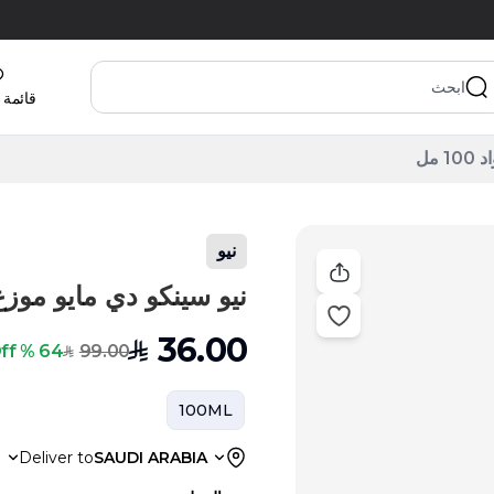
قائمة 
مل
نيو
نيو سينكو دي مايو موزع عطر
36.00
SAR
99.00
64 % Off
SAR
100ML
a
Deliver to
SAUDI ARABIA