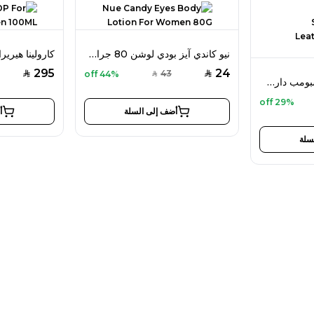
نيو كاندي آيز بودي لوشن 80 جرام للنساء
295
24
43
44% off
SAR
SAR
SAR
فيكتور آند رولف سبايسبومب دارك ليذر أو دو بارفان 90 مل للرجال
29% off
أضف إلى السلة
أ
سلة