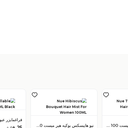
تباع بواسطة:
:
 Perfumes
4
(
نيو تويلايت بلووم هير ميست 100 مل للنساء
نيو هايبسكس بوكيه هير ميست 100 مل للنساء
25
0
SAR