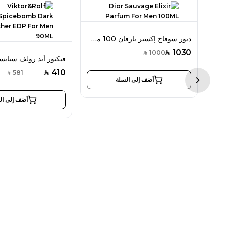
ديور سوفاج إكسير بارفان 100 مل للرجال
1030
1000
SAR
SAR
410
581
SAR
SAR
أضف إلى السلة
Next sl
أضف إلى ال
إيف سان لوران لووم أو دو تواليت 100 مل للرجال