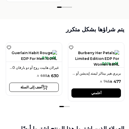
يتم شراؤها بشكل متكرر
8% off
36% off
غيرلان هابيت روج أو دو بارفان 100 مل للرجال
بربري هير بيتالز ليمتد إيديشن أو دو بارفان 88 مل للنساء
630
685
SAR
SAR
477
745
SAR
SAR
أضف إلى السلة
أعلمني
العملاء الذين اشتروا هذا المنتج اشتروا أيضًا