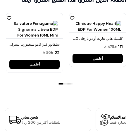
كلينيك هابي هارت أو دو بارفان 100 مل للنساء
سلفاتور فيراغامو سيغنورينا ليبيرا أو دو بارفان 10 مل ميني للنساء
111
475
SAR
SAR
22
50
SAR
SAR
أعلمني
أعلمني
دفع عند الاستلام
شحن مجاني
ت مختارة فقط
للطلبات أكثر من 200 ريال