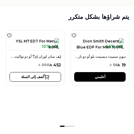
يتم شراؤها بشكل متكرر
10% off
66% off
ديون سميث ديسينت بلو أو دو بارفان 100 مل للرجال
إيف سان لوران إم7 أو دو تواليت 80 مل للرجال
452
19
500
56
SAR
SAR
SAR
SAR
أعلمني
أضف إلى السلة