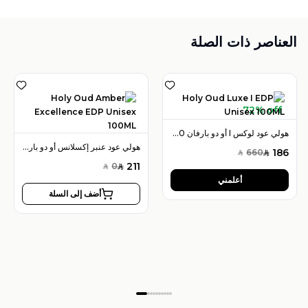
العناصر ذات الصلة
72% off
هولي عود لوكس I أو دو بارفان 100 مل للجنسين
هولي عود عنبر إكسلانس أو دو بارفان 100 مل للجنسين
186
660
SAR
SAR
211
0
SAR
SAR
أعلمني
أضف إلى السلة