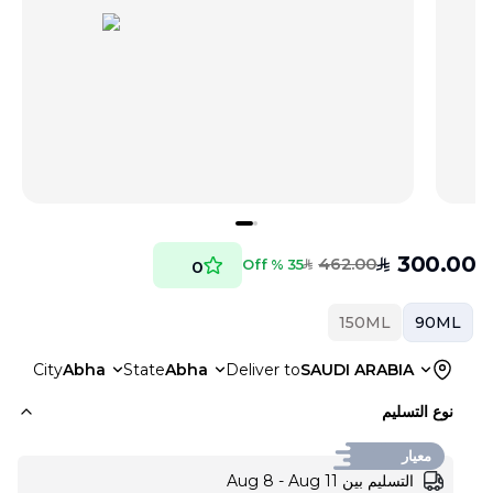
300.00
462.00
SAR
35 % Off
0
SAR
150ML
90ML
City
Abha
State
Abha
Deliver to
SAUDI ARABIA
نوع التسليم
معيار
التسليم بين Aug 8 - Aug 11