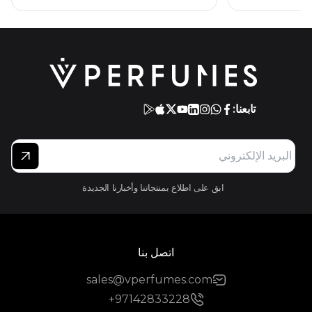
تابعنا:
ابق على اطلاع بمنتجاتنا وأخبارنا الجديدة
اتصل بنا
sales@vperfumes.com
+97142833228