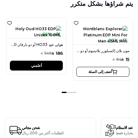
يتم شراؤها بشكل متكرر
66% off
82% off
هولي عود HO33 أو دو بارفان 100 مل للجنسين
مون بلان إكسبلورر بلاتينيوم أو دو بارفان ميني 4.5 مل للرجال
186
549
SAR
SAR
15
84
SAR
SAR
أعلمني
أضف إلى السلة
دفع عند الاستلام
شحن مجاني
ت مختارة فقط
للطلبات أكثر من 200 ريال