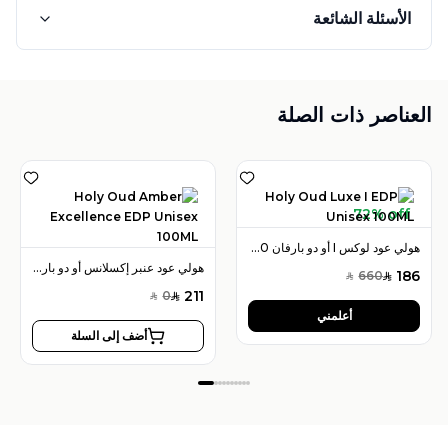
الأسئلة الشائعة
العناصر ذات الصلة
72% off
هولي عود لوكس I أو دو بارفان 100 مل للجنسين
هولي عود عنبر إكسلانس أو دو بارفان 100 مل للجنسين
186
660
SAR
SAR
211
0
SAR
SAR
أعلمني
أضف إلى السلة