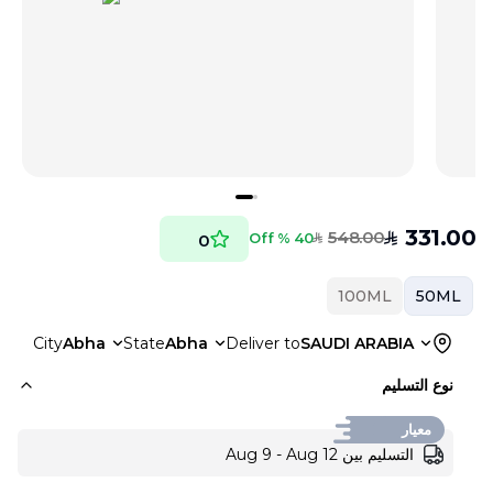
331.00
548.00
SAR
40 % Off
0
SAR
100ML
50ML
City
Abha
State
Abha
Deliver to
SAUDI ARABIA
نوع التسليم
معيار
التسليم بين Aug 9 - Aug 12